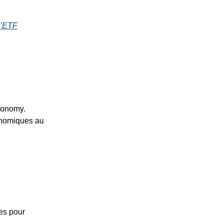
d’ETF
onomy.
conomiques au
tes pour