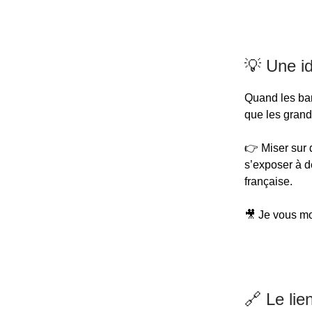
💡 Une i
Quand les ban
que les grand
👉 Miser sur
s’exposer à d
française.
🎥 Je vous m
🔗 Le lie