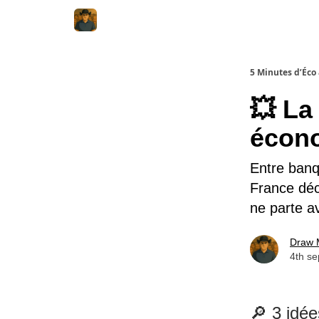
5 Minutes d’Éco
💥 La
écon
Entre banqu
France déc
ne parte a
Draw 
4th s
🔎 3 idé