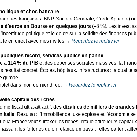
é politique et choc bancaire
anques françaises (BNP, Société Générale, Crédit Agricole) on
rds d’euros en Bourse en quelques jours
(–8 %). Les investis
’incertitude politique et le doute sur la solidité des finances pub
rlé en direct avec mes invités →
Regardez le replay ici
publiques record, services publics en panne
te à
114 % du PIB
et des dépenses sociales massives, la France
résultat concret. Écoles, hôpitaux, infrastructures : la qualité 
re grimpe.
plet dans mon dernier direct →
Regardez le replay ici
velle capitale des riches
ime fiscal ultra-attractif,
des dizaines de milliers de grandes 
n Italie
. Résultat : l’immobilier de luxe explose et l’économie s
 la France veut surtaxer les riches, l’Italie attire leurs capitaux
chassant les fortunes qu’on relance un pays… elles partent aille