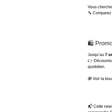
Vous cherchez
🔧 Comparez 
🛍 Promo
Jusqu’au
7 s
👉 Découvrez 
quotidien.
🎁 Voir la bo
📬 Cette news