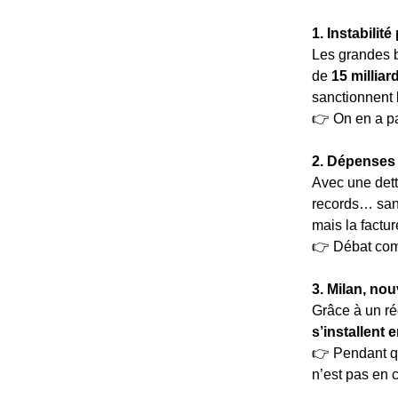
1. Instabilit
Les grandes b
de
15 millia
sanctionnent l
👉 On en a pa
2. Dépenses 
Avec une det
records… sans 
mais la factu
👉 Débat com
3. Milan, nou
Grâce à un rég
s’installent e
👉 Pendant que
n’est pas en 