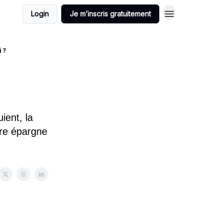
Login
Je m’inscris gratuitement
i ?
ient, la
re épargne