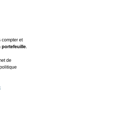
s compter et
 portefeuille
.
met de
politique
s