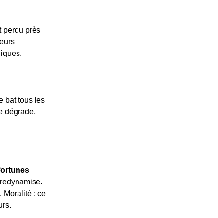
t perdu près
seurs
liques.
 bat tous les
se dégrade,
fortunes
e redynamise.
. Moralité : ce
urs.