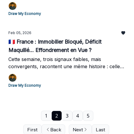
question compte : où est votre argent... et qui le
contrôle vraiment ?Voici les 3 idées à retenir cette
Draw My Economy
semaine, et une stratégie concrète pour ne pas
subir.
Feb 05, 2026
🇫🇷 France : Immobilier Bloqué, Déficit
Maquillé... Effondrement en Vue ?
Cette semaine, trois signaux faibles, mais
convergents, racontent une même histoire : celle
d’un pays qui resserre la vis, ponctionne plus, et
entre dans une zone de turbulences économiques.
Draw My Economy
1
2
3
4
5
First
Back
Next
Last