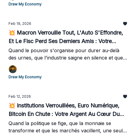
Draw My Economy
qui disent la même chose, et une stratégie pour ne
pas subir.
Feb 19, 2026
💥 Macron Verrouille Tout, L'Auto S'Effondre,
Et Le Fisc Perd Ses Derniers Amis : Votre
Argent Dans La Tourmente
Quand le pouvoir s'organise pour durer au-delà
des urnes, que l'industrie saigne en silence et que
même les électeurs de gauche en ont assez de
payer, une seule question compte : dans quel pays
Draw My Economy
investissez-vous vraiment votre argent ?Voici les 3
idées à retenir cette semaine, et une stratégie
concrète pour ne pas subir.
Feb 12, 2026
💥 Institutions Verrouillées, Euro Numérique,
Bitcoin En Chute : Votre Argent Au Cœur Du
Jeu
Quand la politique se fige, que la monnaie se
transforme et que les marchés vacillent, une seule