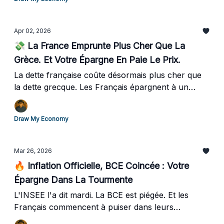
signifie pour votre argent.
Apr 02, 2026
💸 La France Emprunte Plus Cher Que La
Grèce. Et Votre Épargne En Paie Le Prix.
La dette française coûte désormais plus cher que
la dette grecque. Les Français épargnent à un
niveau record depuis 1981, mais pas pour les
bonnes raisons. Et l'INSEE vient de publier un
Draw My Economy
document qui décrit précisément comment le choc
pétrolier va frapper les ménages français, et dans
quel ordre exact. Voici les 3 idées à retenir cette
Mar 26, 2026
semaine, et une action concrète pour ne pas subir.
🔥 Inflation Officielle, BCE Coincée : Votre
Épargne Dans La Tourmente
L'INSEE l'a dit mardi. La BCE est piégée. Et les
Français commencent à puiser dans leurs
réserves.