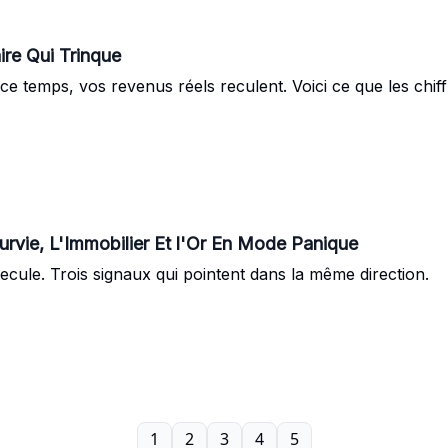
re Qui Trinque
t ce temps, vos revenus réels reculent. Voici ce que les chif
💣 Maintenant, La France Est En Mode Survie, L'Immobilier Et l'Or En Mode Panique
ui recule. Trois signaux qui pointent dans la même direction.
1
2
3
4
5